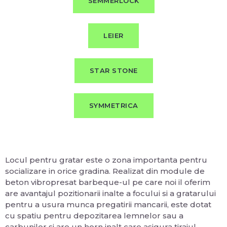
SEMMERLOCK
LEIER
STAR STONE
SYMMETRICA
Locul pentru gratar este o zona importanta pentru
socializare in orice gradina. Realizat din module de
beton vibropresat barbeque-ul pe care noi il oferim
are avantajul pozitionarii inalte a focului si a gratarului
pentru a usura munca pregatirii mancarii, este dotat
cu spatiu pentru depozitarea lemnelor sau a
carbunilor si are un horn inalt care asigura tirajul