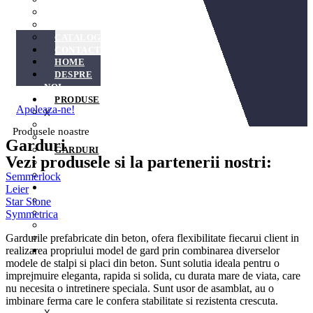
CATALOG LEIER
CATALOG STARSTONE
CATALOG SYMMETRICA
CONTACT
HOME
DESPRE
NOI
PRODUSE
Apeleaza-ne!
PAVELE
X
BORDURI
Produsele noastre
RIGOLE
Garduri
GARDURI
Vezi produsele si la partenerii nostri:
ELEMENTE DECORATIVE
BARBEQUE
Semmerlock
CATALOAGE
Leier
CATALOG SEMMERLOCK
Star Stone
CATALOG LEIER
Symmetrica
CATALOG STARSTONE
Gardurile prefabricate din beton, ofera flexibilitate fiecarui client in
CATALOG SYMMETRICA
realizarea propriului model de gard prin combinarea diverselor
CONTACT
modele de stalpi si placi din beton. Sunt solutia ideala pentru o
imprejmuire eleganta, rapida si solida, cu durata mare de viata, care
nu necesita o intretinere speciala. Sunt usor de asamblat, au o
imbinare ferma care le confera stabilitate si rezistenta crescuta.