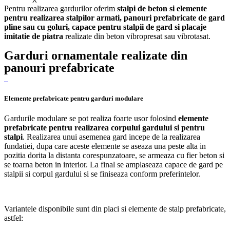
X
Pentru realizarea gardurilor oferim
stalpi de beton si elemente
pentru realizarea stalpilor armati, panouri prefabricate de gard
pline sau cu goluri, capace pentru stalpii de gard si placaje
imitatie de piatra
realizate din beton vibropresat sau vibrotasat.
Garduri ornamentale realizate din
panouri prefabricate
Elemente prefabricate pentru garduri modulare
Gardurile modulare se pot realiza foarte usor folosind
elemente
prefabricate pentru realizarea corpului gardului si pentru
stalpi
. Realizarea unui asemenea gard incepe de la realizarea
fundatiei, dupa care aceste elemente se aseaza una peste alta in
pozitia dorita la distanta corespunzatoare, se armeaza cu fier beton si
se toarna beton in interior. La final se amplaseaza capace de gard pe
stalpii si corpul gardului si se finiseaza conform preferintelor.
Variantele disponibile sunt din placi si elemente de stalp prefabricate,
astfel: