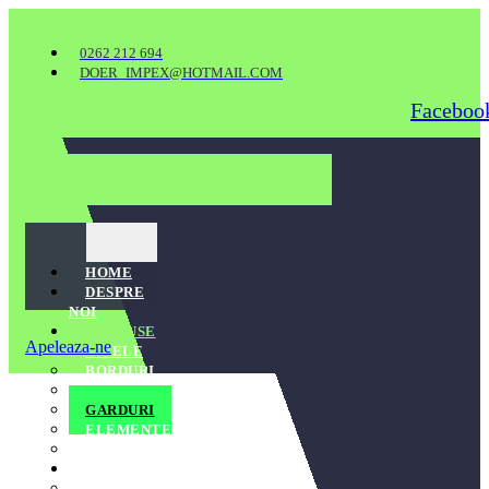
0262 212 694
DOER_IMPEX@HOTMAIL.COM
Faceboo
HOME
DESPRE
NOI
PRODUSE
Apeleaza-ne
PAVELE
BORDURI
RIGOLE
GARDURI
ELEMENTE DECORATIVE
BARBEQUE
CATALOAGE
CATALOG SEMMERLOCK