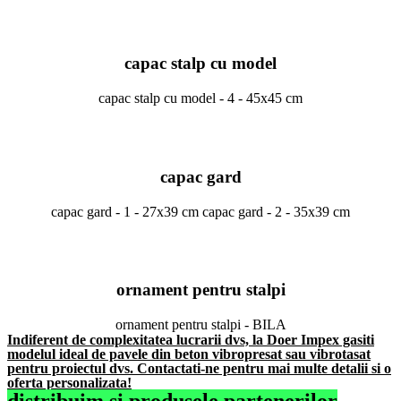
capac stalp cu model
capac stalp cu model - 4 - 45x45 cm
capac gard
capac gard - 1 - 27x39 cm capac gard - 2 - 35x39 cm
ornament pentru stalpi
ornament pentru stalpi - BILA
Indiferent de complexitatea lucrarii dvs, la Doer Impex gasiti
modelul ideal de pavele din beton vibropresat sau vibrotasat
pentru proiectul dvs. Contactati-ne pentru mai multe detalii si o
oferta personalizata!